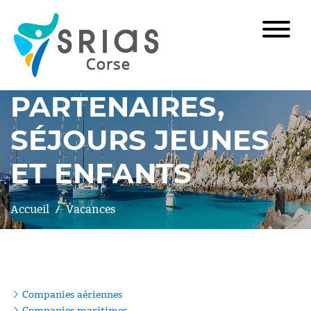
PARTENAIRES,
SÉJOURS JEUNES
ET ENFANTS
Accueil
Vacances
Companies aériennes
Companies maritimes